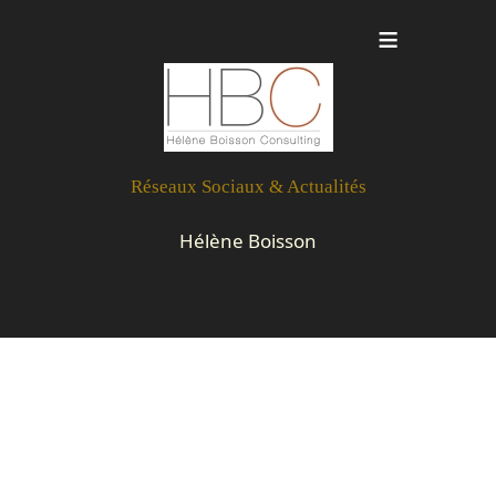
≡
b
Réseaux Sociaux & Actualités
Hélène Boisson