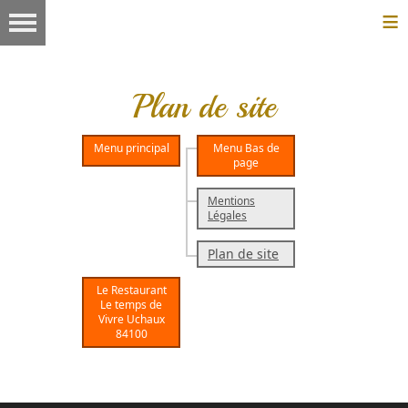
≡
Plan de site
Menu principal
Menu Bas de
page
Mentions
Légales
Plan de site
Le Restaurant
Le temps de
Vivre Uchaux
84100