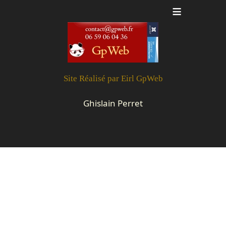
≡
Site Réalisé par Eirl GpWeb
R
Ghislain Perret