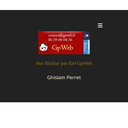
≡
Site Réalisé par Eirl GpWeb
R
Ghislain Perret