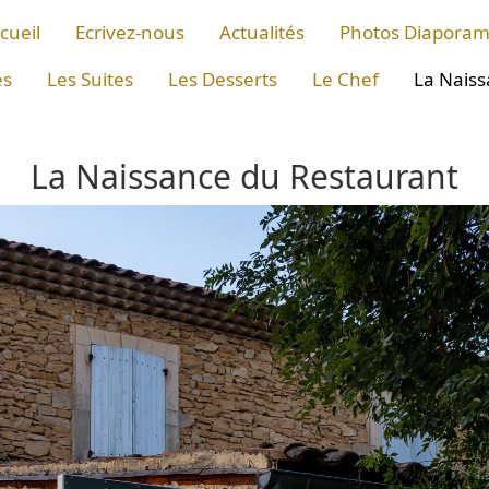
cueil
Ecrivez-nous
Actualités
Photos Diapora
es
Les Suites
Les Desserts
Le Chef
La Naiss
La Naissance du Restaurant