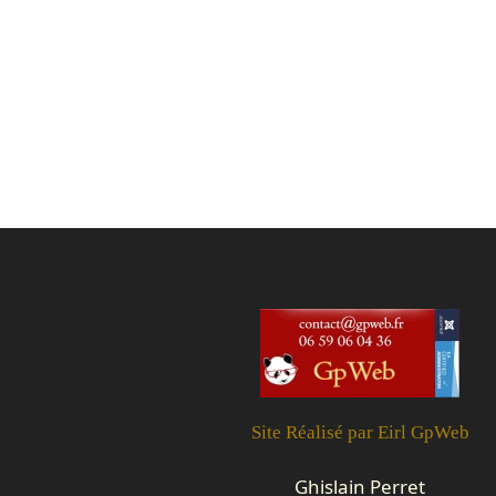
Site Réalisé par Eirl GpWeb
Ghislain Perret